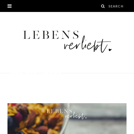
Rezept für Mohn Grießbrei mit
Erdnuss-Bananen-Klecks auf
lebensverliebt.de
BY
JANA
13. JULI 2019