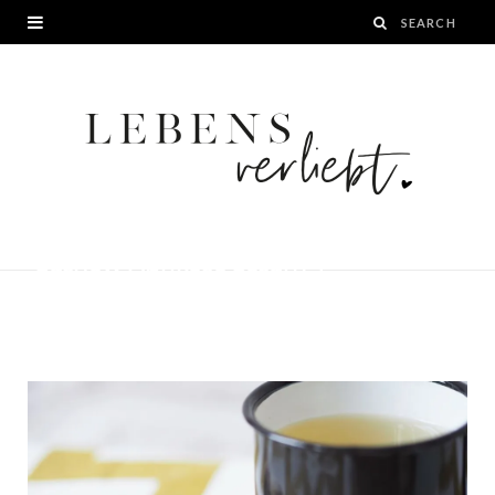
Ein gesunder Snack Energyballs
Cashew Aprikose Sesam 4
BY
JANA
30. MÄRZ 2016