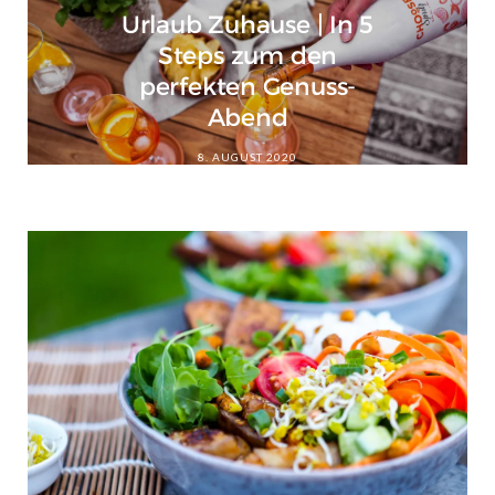
Urlaub Zuhause | In 5
Steps zum den
perfekten Genuss-
Abend
8. AUGUST 2020