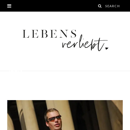
10 Expertentipps zum
Laufschuhkauf_Martin Maasackers
läuft
BY
JANA
1. MAI 2016