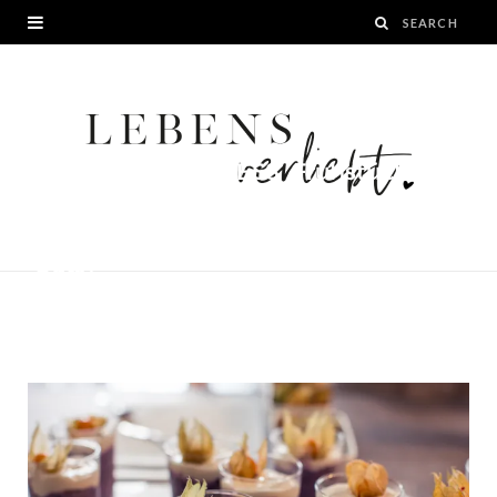
SFEED YOUR FITNESS_Frühstück
verbindet Overnight Oats mit
Blaubeeren (Blueberry Overnight
Oats)
BY
JANA
16. JUNI 2016