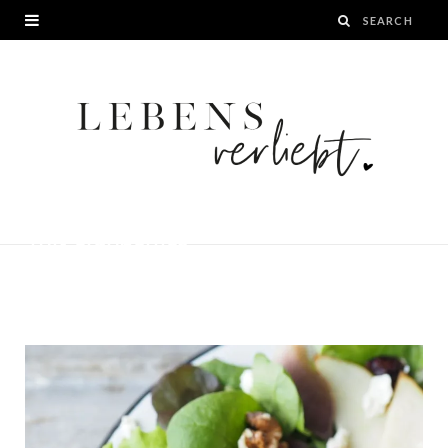
feed your fitness_birnen-feta-salat-
mit-cranberries
BY
JANA
6. NOVEMBER 2016