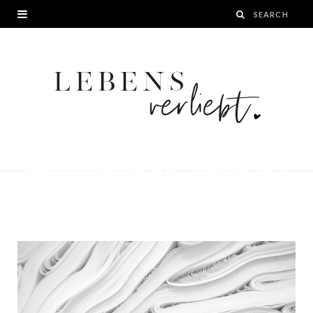
10 Tage Minimalismus Challenge auf
lebensverliebt.de | Der Kleiderschrank
BY
JANA
24. APRIL 2020