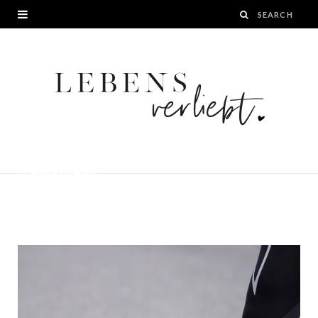
Einstieg in die Lauftechnik Fußaufsatz
Fersenlauf
BY
JANA
21. APRIL 2016