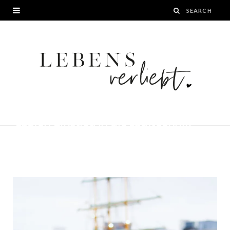
Laufen Einstieg in die Lauftechnik
BY
JANA
21. APRIL 2016