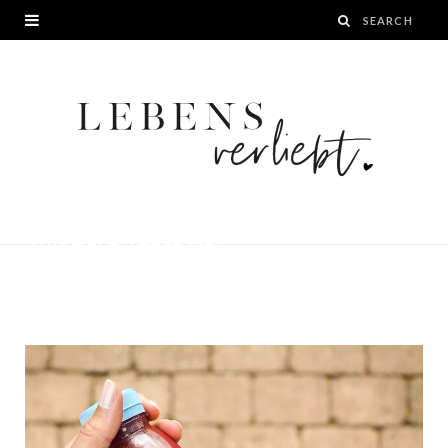
Saftkur mit Frank Juice auf
lebensverliebt – Meine Erfahrungen
mit der 3 Tages Kur
BY
JANA
7. JULI 2019