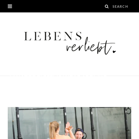
Reishunger
FEED YOUR
FITNESS
CrossFit move your life
BY
JANA
20. AUGUST 2016