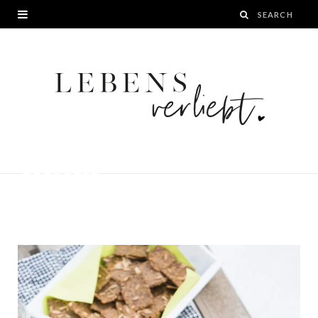
DSC00282
BY
JANA
25. AUGUST 2016