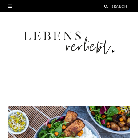
Sushi Bowl auf lebensverliebt.de
BY
JANA
13. JULI 2019