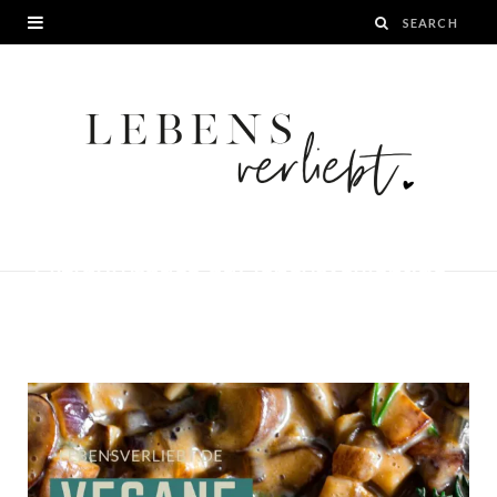
Einfaches-Rezept-fuer-vegane-
Pilzrahmsauce-auf-lebensverliebt.de_
BY
JANA
28. DEZEMBER 2020