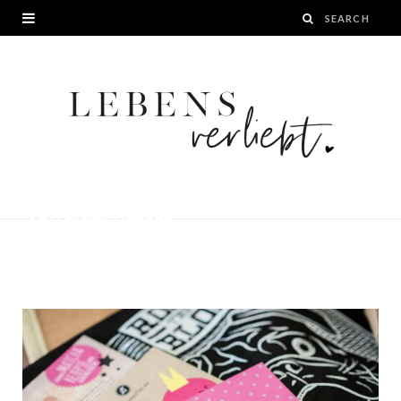
CrossFit Bloggertreffen Goodie Bags
von Lieblingstee
BY
JANA
25. MÄRZ 2016