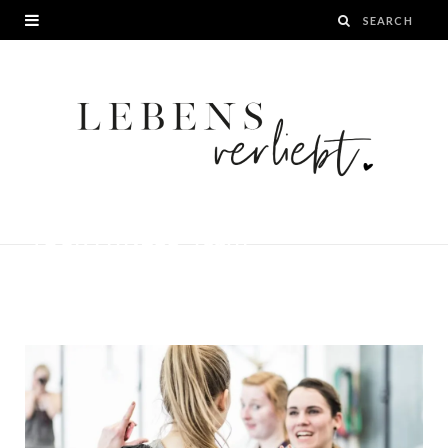
CrossFit Bloggertreffen von FEED
YOUR FITNESS_Team
BY
JANA
25. MÄRZ 2016