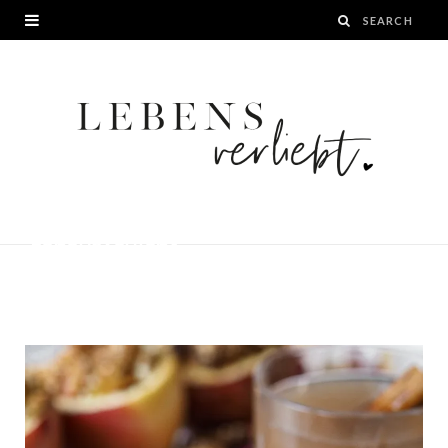
Winterlicher Bratapfel mit
Haferflocken-Maripan-Crumble auf
Lebensverliebt
BY
JANA
21. NOVEMBER 2019