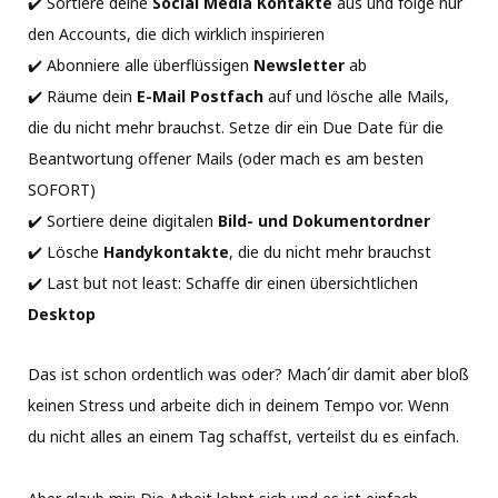
✔️ Sortiere deine
Social Media Kontakte
aus und folge nur
den Accounts, die dich wirklich inspirieren⁠⠀
✔️ Abonniere alle überflüssigen
Newsletter
ab⁠⠀
✔️ Räume dein
E-Mail Postfach
auf und lösche alle Mails,
die du nicht mehr brauchst. Setze dir ein Due Date für die
Beantwortung offener Mails (oder mach es am besten
SOFORT)⁠⠀
✔️ Sortiere deine digitalen
Bild- und Dokumentordner⁠⠀
✔️ Lösche
Handykontakte
, die du nicht mehr brauchst⁠⠀
✔️ Last but not least: Schaffe dir einen übersichtlichen
Desktop⁠
⠀
Das ist schon ordentlich was oder? Mach´dir damit aber bloß
keinen Stress und arbeite dich in deinem Tempo vor. Wenn
du nicht alles an einem Tag schaffst, verteilst du es einfach.