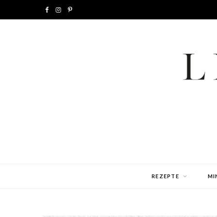
F
I
P
a
n
i
c
s
n
e
t
t
b
a
e
o
g
r
o
r
e
k
a
s
m
t
REZEPTE
MI